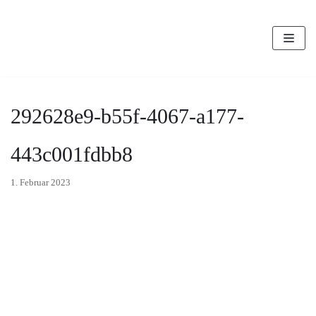
Zum
Inhalt
292628e9-b55f-4067-a177-
443c001fdbb8
1. Februar 2023